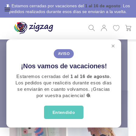
🧵 Estamos cerradas por vacaciones del
1 al 16 de agosto
. Los
pedidos realizados durante esos días se enviarán a la vuelta.
×
ZigZag
KITS
KITS
AVISO
¡Nos vamos de vacaciones!
CATEGORÍAS
Estaremos cerradas del
1 al 16 de agosto
.
Los pedidos que realicéis durante esos días
se enviarán en cuanto volvamos. ¡Gracias
por vuestra paciencia! 🧶
Entendido