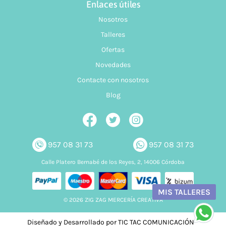
Enlaces útiles
Nosotros
Talleres
Ofertas
Novedades
Contacte con nosotros
Blog
957 08 31 73
957 08 31 73
Calle Platero Bernabé de los Reyes, 2, 14006 Córdoba
MIS TALLERES
© 2026 ZIG ZAG MERCERÍA CREATIVA
Diseñado y Desarrollado por TIC TAC COMUNICACIÓN